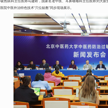
呼吸热病科
主任医师
马建岭
，国家名老中医、耳鼻咽喉科主任医师
刘大新
医院中医外治特色技术“穴位贴敷”同步现场展示。