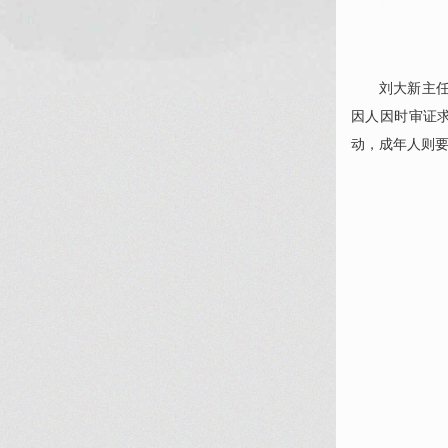
刘大新
主
因人因时审证
动，成年人则