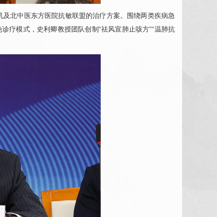
机及北中医东方医院抗敏联盟的治疗方案。围绕两类疾病急
色诊疗模式，
史利卿
教授团队创制“祛风宣肺止咳方”“温肺抗