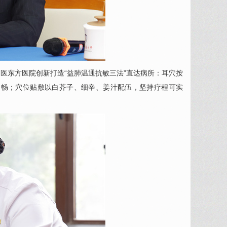
医东方医院创新打造“益肺温通抗敏三法”直达病所：耳穴按
不畅；穴位贴敷以白芥子、细辛、姜汁配伍，坚持疗程可实