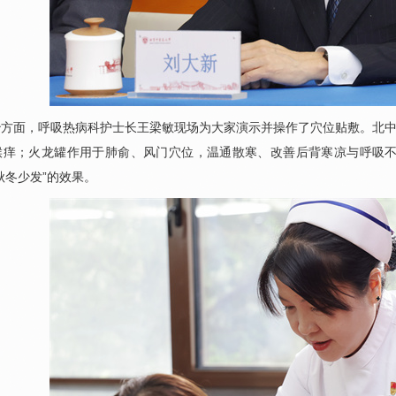
治方面，
呼吸热病科
护士长王梁敏现场为大家演示并操作了穴位贴敷。北中
喉痒；火龙罐作用于肺俞、风门穴位，温通散寒、改善后背寒凉与呼吸
秋冬少发”的效果。