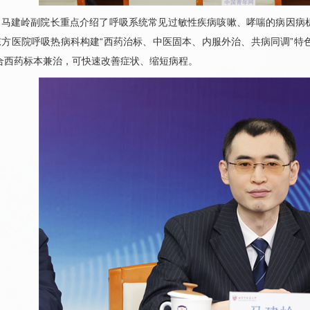
，
马建岭
副院长重点介绍了呼吸系统常见过敏性疾病咳嗽、哮喘的病因病
东方医院
呼吸热病科
构建“西药治标、中医固本、内服外治、共病同调”特
合西药标本兼治，可快速改善症状、缩短病程。