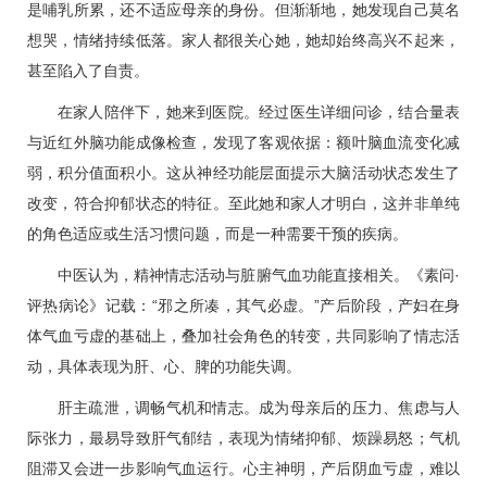
是哺乳所累，还不适应母亲的身份。但渐渐地，她发现自己莫名
想哭，情绪持续低落。家人都很关心她，她却始终高兴不起来，
甚至陷入了自责。
在家人陪伴下，她来到医院。经过医生详细问诊，结合量表
与近红外脑功能成像检查，发现了客观依据：额叶脑血流变化减
弱，积分值面积小。这从神经功能层面提示大脑活动状态发生了
改变，符合抑郁状态的特征。至此她和家人才明白，这并非单纯
的角色适应或生活习惯问题，而是一种需要干预的疾病。
中医认为，精神情志活动与脏腑气血功能直接相关。《素问·
评热病论》记载：“邪之所凑，其气必虚。”产后阶段，产妇在身
体气血亏虚的基础上，叠加社会角色的转变，共同影响了情志活
动，具体表现为肝、心、脾的功能失调。
肝主疏泄，调畅气机和情志。成为母亲后的压力、焦虑与人
际张力，最易导致肝气郁结，表现为情绪抑郁、烦躁易怒；气机
阻滞又会进一步影响气血运行。心主神明，产后阴血亏虚，难以