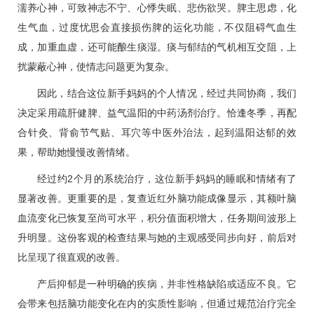
濡养心神，可致神志不宁、心悸失眠、悲伤欲哭。脾主思虑，化
生气血，过度忧思会直接损伤脾的运化功能，不仅阻碍气血生
成，加重血虚，还可能酿生痰湿。痰与郁结的气机相互交阻，上
扰蒙蔽心神，使情志问题更为复杂。
因此，结合这位新手妈妈的个人情况，经过共同协商，我们
决定采用疏肝健脾、益气温阳的中药汤剂治疗。恰逢冬季，再配
合针灸、背俞节气贴、耳穴等中医外治法，起到温阳达郁的效
果，帮助她慢慢改善情绪。
经过约2个月的系统治疗，这位新手妈妈的睡眠和情绪有了
显著改善。更重要的是，复查近红外脑功能成像显示，其额叶脑
血流变化已恢复至尚可水平，积分值面积增大，任务期间波形上
升明显。这份客观的检查结果与她的主观感受同步向好，前后对
比呈现了很直观的改善。
产后抑郁是一种明确的疾病，并非性格缺陷或适应不良。它
会带来包括脑功能变化在内的实质性影响，但通过规范治疗完全