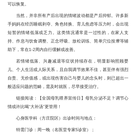
可以恢复。
当然，并非所有产后出现的情绪波动都是产后抑郁。许多新
手妈妈在经历睡眠剥夺、角色转换、育儿焦虑等压力时，会出现
短暂的情绪低落或乏力。这类情况通常是一过性的，在家人支
持、作息与饮食调整、正念呼吸、放松训练、简单穴位按摩等辅
助下，常在1-2周内自行缓解或改善。
若情绪低落、兴趣减退等症状持续存在，明显影响照顾婴
儿、个人生活或人际关系，且自我调节效果不佳，甚至伴有强烈
自责、无价值感，或出现伤害自己与婴儿的念头时，则已超出一
般适应问题的范畴，需及时就医，尽早接受治疗。
链接阅读：【全国母乳喂养宣传日】母乳分泌不足？调节心
情或许比喝“大补汤”更管用！
心身医学科
（方庄院区）出诊时间与地点：
特需门诊：周一晚（
名医堂
专家5诊室）；