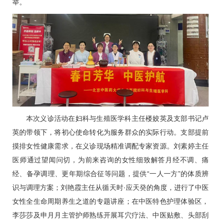
举。
本次义诊活动在
妇科
与生殖医学科主任
楼姣英
及支部书记卢
英的带领下，将初心使命转化为服务群众的实际行动。支部提前
摸排女性健康需求，在义诊现场精准调配专家资源。
刘素婷
主任
医师通过望闻问切，为前来咨询的女性细致解答月经不调、痛
经、备孕调理、更年期综合征等问题，提供“一人一方”的体质辨
识与调理方案；
刘艳霞
主任从循天时·应天癸的角度，进行了中医
女性全生命周期养生之道的专题讲座；在中医特色护理体验区，
李莎莎及申月月主管护师熟练开展耳穴疗法、中医贴敷、头部刮