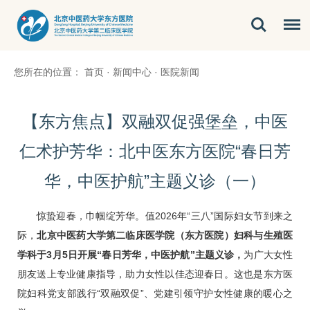
您所在的位置：
首页
·
新闻中心
·
医院新闻
【东方焦点】双融双促强堡垒，中医
仁术护芳华：北中医东方医院“春日芳
华，中医护航”主题义诊（一）
惊蛰迎春，巾帼绽芳华。值2026年“三八”国际妇女节到来之
际，
北京中医药大学第二临床医学院（东方医院）
妇科
与生殖医
学科于3月5日开展“春日芳华，中医护航”主题义诊，
为广大女性
朋友送上专业健康指导，助力女性以佳态迎春日。这也是东方医
院
妇科
党支部践行“双融双促”、党建引领守护女性健康的暖心之