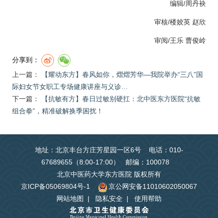
编辑/周丹袂
审核/
楼姣英
赵欣
审阅/
王乐
曹俊岭
分享到：
上一篇：
【耀动东方】春风如你，熠熠芳华—我院举办“三八”国
际妇女节女职工专场健康讲座与义诊…
下一篇：
【抗敏有方】春日过敏别硬扛：北中医东方医院“抗敏
组合拳”，精准破解换季困扰！
地址：北京丰台方庄芳星园一区6号 电话：010-
67689655（8:00-17:00） 邮编：100078
北京中医药大学东方医院 版权所有
京ICP备05069804号-1
京公网安备11010602050067
网站地图
|
隐私安全
|
使用帮助