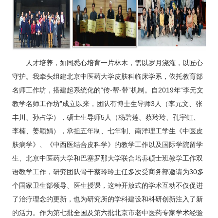
人才培养，如同悉心培育一片林木，需以岁月浇灌，以匠心
守护。我牵头组建北京中医药大学皮肤科临床学系，依托教育部
名师工作坊，搭建起系统化的“传-帮-带”机制。自2019年“
李元文
教学名师工作坊”成立以来，团队有博士生导师3人（
李元文
、
张
丰川
、
孙占学
），硕士生导师5人（
杨碧莲
、
蔡玲玲
、孔宇虹、
李楠
、
姜颖娟
），承担五年制、七年制、南洋理工学生《中医皮
肤病学》、《中西医结合皮科学》的教学工作以及国际学院留学
生、北京中医药大学和巴塞罗那大学联合培养硕士班教学工作双
语教学工作，研究团队骨干
蔡玲玲
主任多次受商务部邀请为30多
个国家卫生部领导、医生授课，这种开放式的学术互动不仅促进
了治疗理念的更新，也为研究所的学科建设和科研创新注入了新
的活力。作为第七批全国及第六批北京市老中医药专家学术经验