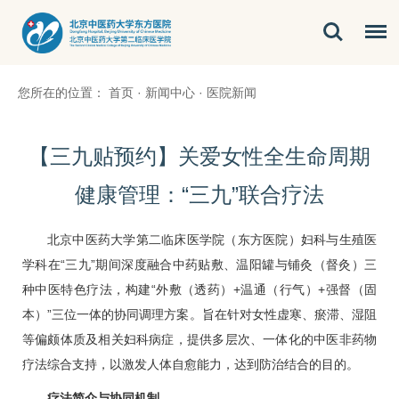
您所在的位置：
首页
·
新闻中心
·
医院新闻
【三九贴预约】关爱女性全生命周期
健康管理：“三九”联合疗法
北京中医药大学第二临床医学院（东方医院）
妇科
与生殖医
学科在“三九”期间深度融合中药贴敷、温阳罐与铺灸（督灸）三
种中医特色疗法，构建“外敷（透药）+温通（行气）+强督（固
本）”三位一体的协同调理方案。旨在针对女性虚寒、瘀滞、湿阻
等偏颇体质及相关
妇科
病症，提供多层次、一体化的中医非药物
疗法综合支持，以激发人体自愈能力，达到防治结合的目的。
疗法简介与协同机制