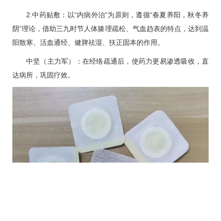
2.中药贴敷：以“内病外治”为原则，遵循“春夏养阳，秋冬养
阴”理论，借助三九时节人体腠理疏松、气血趋表的特点，达到温
阳散寒、活血通经、健脾祛湿、扶正固本的作用。
中坚（主力军）：在经络疏通后，使药力更易渗透吸收，直
达病所，巩固疗效。