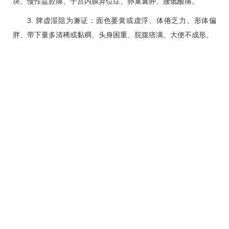
块、慢性盆腔痛、子宫内膜异位症、卵巢囊肿、腰骶酸痛。
3.
脾虚
湿阻为兼证：面色萎黄或虚浮、体倦乏力、形体偏
胖、带下量多清稀或黏稠、头身困重、脘腹痞满、大便不成形。
4. 阳气不振、免疫低下：亚健康状态、易疲劳、反复感冒、
免疫力低下；或反复发作的阴道炎、宫颈HPV持续感染、产后体
虚、流产术后恢复等。
治疗方案建议
1、常规联合流程：温阳罐（局部/经络） → 穴位贴敷（相
应/特定穴位）。
2、强化调理方案：在上述常规流程基础上，增加督灸。
3、疗程设置：建议配合月经周期进行（如经后以调补为
主，经前以通为用）。
分享到：
上一篇：
【东方焦点】2025年北京中医药大学第二临床医学院