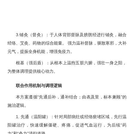
3.铺灸（督灸）：于人体背部督脉及膀胱经进行铺灸，融合
经络、艾灸、药物的综合能量。 强力温补督脉，驱散寒邪，大补
元气，提振全身机能，增强免疫力。
根基（强后盾）：从根本上温煦五脏六腑，强壮一身之阳，
为整体调理提供核心动力。
联合作用机制与调理逻辑
本方案遵循“先通后补，通补结合；由表及里，标本兼顾”的
施治逻辑。
1. 先通（温阳罐）：针对局部病灶或经络瘀堵区域，先行温
阳罐治疗，快速缓解僵硬、疼痛，促进气血运行，为后续“药
力”和“灸力”清扫道路。