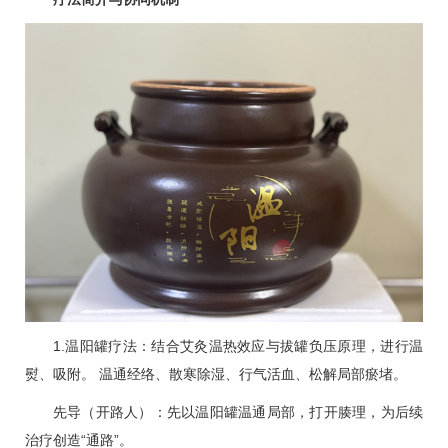
1.温阳罐疗法：结合艾灸温热效应与拔罐负压原理，进行温
熨、吸附。 温通经络、散寒除湿、行气活血、松解局部瘀堵。
先导（开路人）：先以温阳罐温通局部，打开腠理，为后续
治疗创造“通路”。