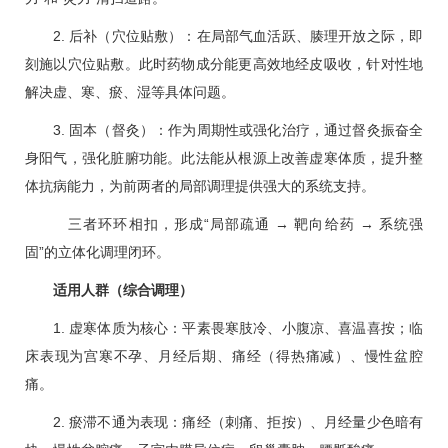
2. 后补（穴位贴敷）：在局部气血活跃、腠理开放之际，即
刻施以穴位贴敷。此时药物成分能更高效地经皮吸收，针对性地
解决虚、寒、瘀、湿等具体问题。
3. 固本（督灸）：作为周期性或强化治疗，通过督灸振奋全
身阳气，强化脏腑功能。此法能从根源上改善虚寒体质，提升整
体抗病能力，为前两者的局部调理提供强大的系统支持。
三者环环相扣，形成“局部疏通 → 靶向给药 → 系统强
固”的立体化调理闭环。
适用人群（综合调理）
1. 虚寒体质为核心：平素畏寒肢冷、小腹凉、喜温喜按；临
床表现为宫寒不孕、月经后期、痛经（得热痛减）、慢性盆腔
痛。
2. 瘀滞不通为表现：痛经（刺痛、拒按）、月经量少色暗有