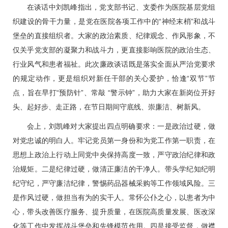
在谈话中刘凯峰指出，党支部书记、支委作为医院基层党组
织建设的骨干力量，是党在医院各项工作中的“神经末梢”和战斗
堡垒的直接组织者。大家的政治素质、纪律观念、作风形象，不
仅关乎党支部的凝聚力和战斗力，更直接影响医院的政治生态、
行业风气和患者福祉。此次廉政谈话既是落实全面从严治党要求
的规定动作，更是组织对新任干部的关心爱护，恰逢“双节”节
点，旨在早打“预防针”、常敲 “警示钟”，助力大家在新岗位开好
头、起好步、走正路，在节日期间守底线、崇廉洁、树新风。
会上，刘凯峰对大家提出四点明确要求：一是政治过硬，做
对党忠诚的明白人。牢记党员第一身份和为党工作第一职责，在
思想上政治上行动上同党中央保持高度一致，严守政治纪律和政
治规矩。二是纪律过硬，做清正廉洁的干净人。带头学纪知纪明
纪守纪，严守廉洁纪律，警惕药品器械采购等工作领域风险。三
是作风过硬，做担当有为的实干人。常怀公仆之心，以患者为中
心，带头改善医疗服务、提升质量，在医院高质量发展、医改深
化等工作中发挥战斗堡垒和先锋模范作用。四是接受监督，做襟