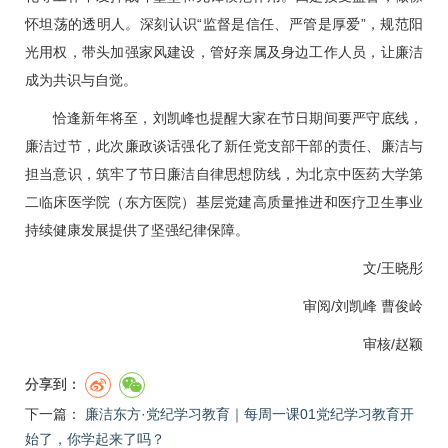
怀坦荡的透明人。深刻认识“监督是信任、严管是厚爱”，规范阳
光用权，带头加强家风建设，管好亲属及身边工作人员，让廉洁
成为共识与自觉。
恰逢新年将至，刘凯峰也提醒大家在节日期间要严守底线，
廉洁过节，此次廉政谈话强化了新任党支部干部的责任、廉洁与
担当意识，筑牢了节日廉洁自律思想防线，为北京中医药大学第
二临床医学院（东方医院）基层党建高质量推进和医疗卫生事业
持续健康发展提供了坚强纪律保障。
文/王晓彤
审阅/刘凯峰 曹俊岭
审核/赵颖
分享到：
下一篇：
廉洁东方·党纪学习教育｜每周一课01党纪学习教育开
始了，你学起来了吗？