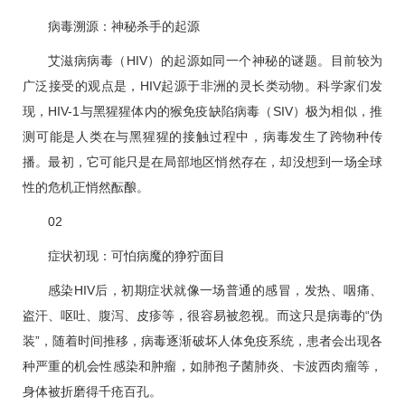
病毒溯源：神秘杀手的起源
艾滋病病毒（HIV）的起源如同一个神秘的谜题。目前较为
广泛接受的观点是，HIV起源于非洲的灵长类动物。科学家们发
现，HIV-1与黑猩猩体内的猴免疫缺陷病毒（SIV）极为相似，推
测可能是人类在与黑猩猩的接触过程中，病毒发生了跨物种传
播。最初，它可能只是在局部地区悄然存在，却没想到一场全球
性的危机正悄然酝酿。
0
2
症状初现：可怕病魔的狰狞面目
感染HIV后，初期症状就像一场普通的感冒，发热、咽痛、
盗汗、呕吐、腹泻、皮疹等，很容易被忽视。而这只是病毒的“伪
装”，随着时间推移，病毒逐渐破坏人体免疫系统，患者会出现各
种严重的机会性感染和肿瘤，如肺孢子菌肺炎、卡波西肉瘤等，
身体被折磨得千疮百孔。