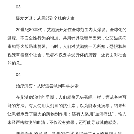
0
3
爆发之谜：从局部到全球的灾难
20世纪80年代，艾滋病开始在全球范围内大爆发。全球化的
进程、不安全性行为的增加、共用针具吸毒等因素，让艾滋病病
毒如野火般迅速蔓延。当时，人们对艾滋病一无所知，恐惧和歧
视笼罩着整个社会，患者不仅要承受身体的痛苦，还要面对社会
的偏见。
0
4
治疗演变：从野蛮尝试到科学探索
在艾滋病治疗的早期，人们就像无头苍蝇一样，尝试各种可
能的方法。有人使用大剂量的抗生素，以为能杀死病毒，结果却
让患者承受了巨大的药物副作用；还有人采用“血清疗法”，输入
未经严格检测的血清，不仅没有效果，还可能导致其他感染。
随着医学的发展，科学家们逐渐揭开了HIV的神秘面纱。