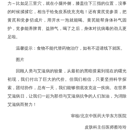
力～比如足三里穴，就在小腿外侧，膝盖往下三指的位置，没事
的时候揉揉它，相当于给免疫系统充充电！还有黄芪党参茶，把
黄芪和党参切成片，用开水一泡就能喝。黄芪能帮身体补气固
护，党参能养脾胃、益肺气，喝了之后，身体对抗病毒的劲儿更
足啦。
温馨提示：食物不能代替药物治疗，如有不适请线下就医。
图片
回顾人类与艾滋病的较量，从最初的黑暗摸索到现在的曙光
初现，我们付出了巨大的代价。但我们相信，只要坚持科学探
索，团结协作，总有一天，我们能够彻底攻克这一疾病。在世界
艾滋病日，让我们一起为那些与艾滋病抗争的人们加油，为消除
艾滋病而努力！
审核/北京中医药大学东方医院
皮肤科主任医师
蔡玲玲