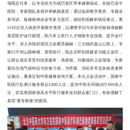
项既定任务，以专业担当为镇巴老区带来健康福祉。在镇巴县中
医院，专家团队多措并举赋能基层：通过临床教学查房、专题业
务培训、疑难病例会诊等多元形式，抽丝剥茧解析病症难点，累
计42次深入病房开展教学查房，以渊博学识与丰富经验精准破解
基层医护诊疗困惑，助力本土医疗人才锤炼专业技能、提升诊疗
水平。深入乡镇的巡回义诊暖意融融：三元镇的盘山公路上，专
家们不惧山路崎岖、冒雨前行，抵达后即刻搭建多功能义诊区，
让群众就近享受到优质服务；渔渡镇、兴隆镇的义诊现场，专家
紧扣当地气候特征与饮食习俗，为呼吸、消化等常见疾病患者辨
证施治，量身定制中医健康咨询方案。本次义诊活动中，国家中
医医疗队累计服务群众1300人次，提供中医非药物治疗450余人
次，切实将国家级高水平医疗服务送到群众家门口，有效缓解了
基层“看专家难”的困境。