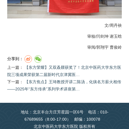
文/周丹袂
审核/闫剑坤
谢玉晗
审阅/
郭翔宇
曹俊岭
分享到：
上一篇：
【东方荣耀】又双叒叕获奖了！北京中医药大学东方医
院三项成果荣获第二届新时代京津冀医…
下一篇：
【东方焦点】王琦教授开讲二陈汤，化痰名方薪火相传
——2025年“东方传承”系列学术讲座第…
地址：北京丰台方庄芳星园一区6号 电话：010-
67689655（8:00-17:00） 邮编：100078
北京中医药大学东方医院 版权所有