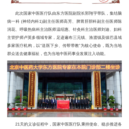
此次国家中医医疗队由东方医院副院长
郭翔宇
带队，集结
脑
病一科
(神经内科1)副主任医师
高芳
、脾胃肝胆科副主任医师
陈
润花
、
呼吸热病科
主治医师温绍惠、
针灸科
主治医师
刘迪
、
妇科
主管护师卢英多领域专家，足迹遍布三元镇、渔渡镇及镇巴县域
多家医疗机构，以“送医下乡、传帮带教”为核心使命，既为当地
群众送去健康福祉，也为当地中医药事业发展注入动能。
21天的义诊征程中，国家中医医疗队秉持使命、稳步推进各