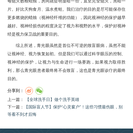
每熄灭数根蜡烛，房间就会明显暗一些，直至完全熄灭，黑暗一
片。好比天狗食月、温水煮蛙。我们治疗的目的是尽可能保存住
更多燃烧的蜡烛（视神经纤维的功能），因此视神经的保护越早
越好。视神经损伤的程度决定了视力和视野的水平，保护好视神
经是视力保卫战的重要目的。
综上所述，青光眼虽然是首位不可逆的致盲眼病，虽然不能
让视神经、视力恢复如初。但是我们可以通过科学眼压的控制、
视神经的保护，让视力与生命进行一场赛跑，如果视力取得胜
利，那么青光眼患者最终将不会致盲，这也是青光眼诊疗的最终
目的。
分享到：
上一篇：
【全球洗手日】做个洗手英雄
下一篇：
​【国际盲人节】保护“心灵窗户”！这些习惯最伤眼，别
等看不到才后悔