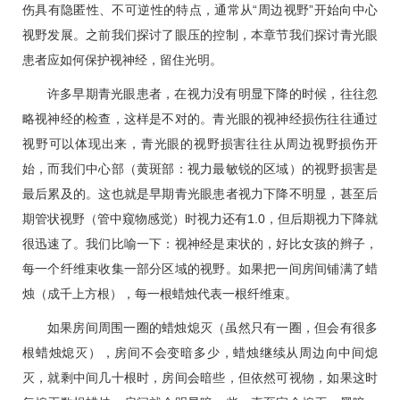
伤具有隐匿性、不可逆性的特点，通常从“周边视野”开始向中心
视野发展。之前我们探讨了眼压的控制，本章节我们探讨青光眼
患者应如何保护视神经，留住光明。
许多早期青光眼患者，在视力没有明显下降的时候，往往忽
略视神经的检查，这样是不对的。青光眼的视神经损伤往往通过
视野可以体现出来，青光眼的视野损害往往从周边视野损伤开
始，而我们中心部（黄斑部：视力最敏锐的区域）的视野损害是
最后累及的。这也就是早期青光眼患者视力下降不明显，甚至后
期管状视野（管中窥物感觉）时视力还有1.0，但后期视力下降就
很迅速了。我们比喻一下：视神经是束状的，好比女孩的辫子，
每一个纤维束收集一部分区域的视野。如果把一间房间铺满了蜡
烛（成千上方根），每一根蜡烛代表一根纤维束。
如果房间周围一圈的蜡烛熄灭（虽然只有一圈，但会有很多
根蜡烛熄灭），房间不会变暗多少，蜡烛继续从周边向中间熄
灭，就剩中间几十根时，房间会暗些，但依然可视物，如果这时