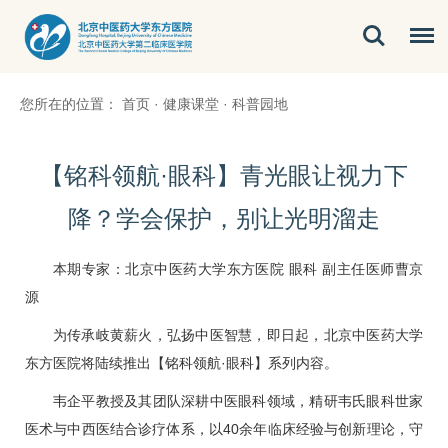
您所在的位置：
首页
·
健康课堂
·
科普园地
​【铭科领航·眼科】青光眼让视力下
降？学会保护，别让光明溜走
本期专家：北京中医药大学东方医院
眼科
副主任医师
曹京
源
为传承岐黄薪火，弘扬中医智慧，即日起，北京中医药大学
东方医院将陆续推出【铭科领航·
眼科
】系列内容。
韦企平
教授及其团队深耕中医
眼科
领域，精研韦氏
眼科
世家
医术与中西医结合诊疗体系，以40余年临床经验与创新理论，守