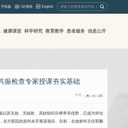
English
手机版
OA系统
地
健康课堂
科学研究
教育教学
患者服务
信息公开
共振检查专家授课夯实基础
字号：
振以其无创、无辐射、高软组织分辨率等优势，已成为评估
素，东方医院此前尚未开展该项目。目前，在
放射科
主任
郭鹏