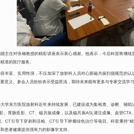
鹏德
主任对张楠教授的精彩讲座表示衷心感谢。他表示，今后科室将继续
、精准的医疗服务。
内容丰富、实用性强，不仅加深了
放射科
人员对心脏磁共振扫描规范的认
重要意义。参会人员纷纷表示受益匪浅，期待未来能有更多与专家交流学
药大学东方医院
放射科
近年来持续发展，已建设成为集检查、诊断、辅助
影、胃肠造影、CT、磁共振成像，以及磁共振ASL灌注成像、血管CT
、CT引导下穿刺和活检、CT引导下肿瘤绿色治疗等项目。科室秉持“
疗和患者健康提供强有力的影像学支持。