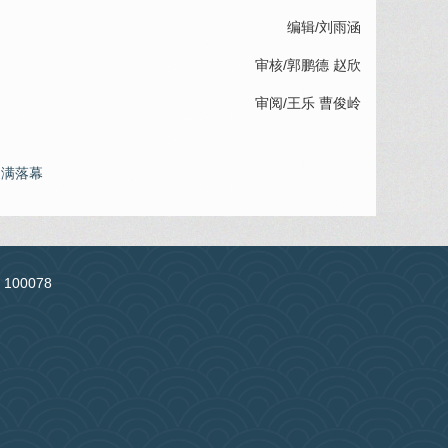
编辑/刘雨涵
审核/
郭鹏德
赵欣
审阅/
王乐
曹俊岭
圆满落幕
：100078