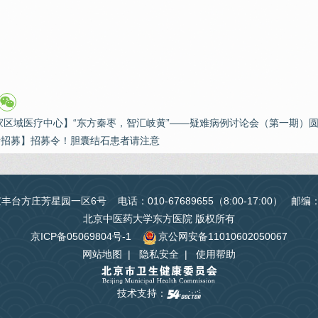
家区域医疗中心】“东方秦枣，智汇岐黄”——疑难病例讨论会（第一期）
者招募】招募令！胆囊结石患者请注意
台方庄芳星园一区6号 电话：010-67689655（8:00-17:00） 邮编
北京中医药大学东方医院 版权所有
京ICP备05069804号-1
京公网安备11010602050067
网站地图
|
隐私安全
|
使用帮助
技术支持：