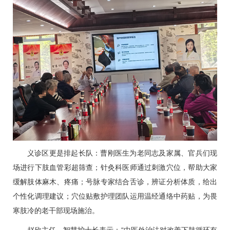
义诊区更是排起长队：
曹刚
医生为老同志及家属、官兵们现
场进行下肢血管彩超筛查；
针灸科
医师通过刺激穴位，帮助大家
缓解肢体麻木、疼痛；号脉专家结合舌诊，辨证分析体质，给出
个性化调理建议；穴位贴敷护理团队运用温经通络中药贴，为畏
寒肢冷的老干部现场施治。