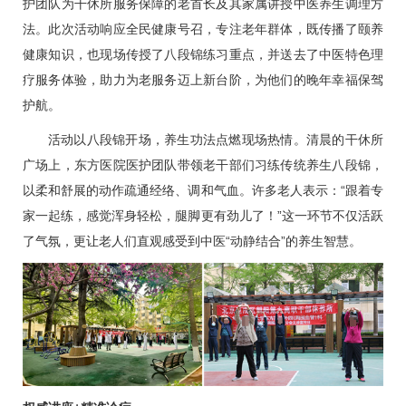
护团队为干休所服务保障的老首长及其家属讲授中医养生调理方
法。此次活动响应全民健康号召，专注老年群体，既传播了颐养
健康知识，也现场传授了八段锦练习重点，并送去了中医特色理
疗服务体验，助力为老服务迈上新台阶，为他们的晚年幸福保驾
护航。
活动以八段锦开场，养生功法点燃现场热情。清晨的干休所
广场上，东方医院医护团队带领老干部们习练传统养生八段锦，
以柔和舒展的动作疏通经络、调和气血。许多老人表示：“跟着专
家一起练，感觉浑身轻松，腿脚更有劲儿了！”这一环节不仅活跃
了气氛，更让老人们直观感受到中医“动静结合”的养生智慧。