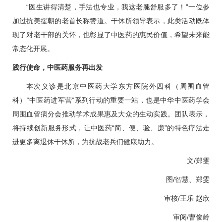
“医生讲得清楚，手法也专业，我这老腿舒服多了！”一位参
加过抗美援朝的老首长称赞道。干休所领导表示，此类活动既体
现了对老干部的关怀，也彰显了中医药的惠民价值，希望未来能
常态化开展。
践行使命，中医药服务再出发
本次义诊是北京中医药大学东方医院
外四科（周围血管
科）
“中医药进军营”系列行动的重要一站，也是中华中医药学会
周围血管
病分会推动学术成果惠及大众的生动实践。团队表示，
将持续创新服务形式，让中医药“简、便、验、廉”的特色疗法走
进更多离退休干休所，为抗战老兵们健康助力。
文/郑雯
图/智慧、郑雯
审核/
王乐
赵欣
审阅/曹俊岭