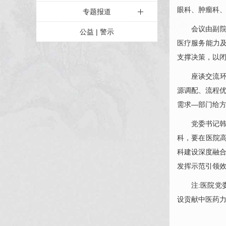
眼科
、
肿瘤科
专题报道
会议由副
公益 | 警示
医疗服务能力
支撑决策，以
座谈交流
源调配、流程
需求—部门给方
党委书记
科，要在医院
科建设深度融合
发挥示范引领效
注:医院党
设贡献中医药