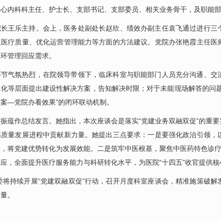
、心内科科主任、护士长、支部书记、支部委员、相关业务骨干，及职能
院长
王乐
主持。会上，医务处副处长
赵欣
、绩效办副主任袁飞通过进行三
及医疗质量、优化运营管理能力等方面的方法建议。党院办
张艳霞
主任医
闭环管理回应需求。
环节气氛热烈，在院领导带领下，
临床科室
与职能部门人员充分沟通、交
优化等层面提出建设性解决方案，告知解决时限；对于未能现场解答的问题
案—党院办看效果”的闭环联动机制。
韩振蕴
作总结发言。她指出，本次座谈会是落实“党建业务双融双促”的重要
高质量发展进程中贡献新力量。她提出三点要求：一是要强化政治引领，
，将党建优势转化为发展效能。二是筑牢中医根基，聚焦中医药特色诊疗
应，全面提升医疗服务能力与科研转化水平，为医院“十四五”收官提供核
委将持续开展“党建双融双促”行动，召开月度科室座谈会，精准施策破
力量。