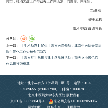
典型，推动党建工作与业务工作同谋划、同部署、同落实。
文/高聪
图/王成栋
审核/
郭蓉娟
谢玉晗
分享到：
上一篇：
【学术动态】聚焦！东方医院领航，北京中医协会基层
医生消化工作委员会启新程
下一篇：
【东方红】党建共建主题党日活动：顶天立地谈信仰
作风建设强根基
地址：北京丰台方庄芳星园一区6号 电话：010-
67689655（8:00-17:00） 邮编：100078
北京中医药大学东方医院 版权所有
京ICP备05069804号-1
京公网安备11010602050067
网站地图
|
隐私安全
|
使用帮助