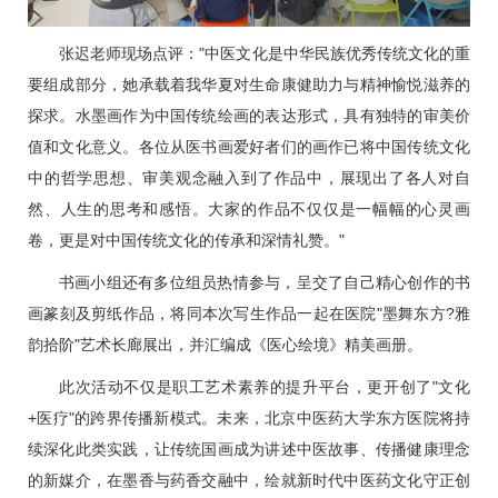
张迟老师现场点评："中医文化是中华民族优秀传统文化的重
要组成部分，她承载着我华夏对生命康健助力与精神愉悦滋养的
探求。水墨画作为中国传统绘画的表达形式，具有独特的审美价
值和文化意义。各位从医书画爱好者们的画作已将中国传统文化
中的哲学思想、审美观念融入到了作品中，展现出了各人对自
然、人生的思考和感悟。大家的作品不仅仅是一幅幅的心灵画
卷，更是对中国传统文化的传承和深情礼赞。"
书画小组还有多位组员热情参与，呈交了自己精心创作的书
画篆刻及剪纸作品，将同本次写生作品一起在医院"墨舞东方?雅
韵拾阶"艺术长廊展出，并汇编成《医心绘境》精美画册。
此次活动不仅是职工艺术素养的提升平台，更开创了"文化
+医疗"的跨界传播新模式。未来，北京中医药大学东方医院将持
续深化此类实践，让传统国画成为讲述中医故事、传播健康理念
的新媒介，在墨香与药香交融中，绘就新时代中医药文化守正创