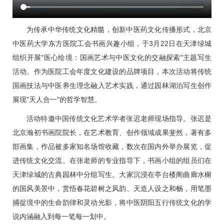
为传承中华传统文化精髓，创新中医药文化传播形式，北京
中医药大学东方医院工会书画兴趣小组，于3月22日在天津绿城
组织开展"医心绘境：国画艺术与中医文化的交融探索"主题写生
活动。作为医院工会年度文化建设的品牌项目，本次活动将传统
国画技法与中医养生理念融入艺术实践，通过园林湖泊写生创作
展现"天人合一"的哲学智慧。
活动特邀中国传统文化艺术学者张迟老师现场指导。张迟是
北京瀚初书画院院长，在艺术教育、创作领域成果斐然，著有多
部画集，作品被多家知名场馆收藏，数次在国内外举办展览，促
进传统文化交流。在张老师的专业指导下，书画小组的组员们在
天津绿城的古典园林中分组写生。大家沉浸在亭台楼阁曲廊水榭
的国风美景中，赏悟春花碧树之风韵、天造人设之和畅，用笔墨
捕捉境中的生命韵律和灵动光影，将中医阴阳五行传统文化的学
说内涵融入到每一笔每一划中。