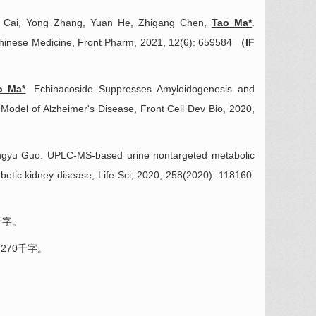
ie Cai, Yong Zhang, Yuan He, Zhigang Chen,
Tao Ma*
.
Chinese Medicine, Front Pharm, 2021, 12(6): 659584
（IF
o Ma*
. Echinacoside Suppresses Amyloidogenesis and
odel of Alzheimer's Disease, Front Cell Dev Bio, 2020,
iangyu Guo. UPLC-MS-based urine nontargeted metabolic
abetic kidney disease, Life Sci, 2020, 258(2020): 118160.
千字。
270千字。