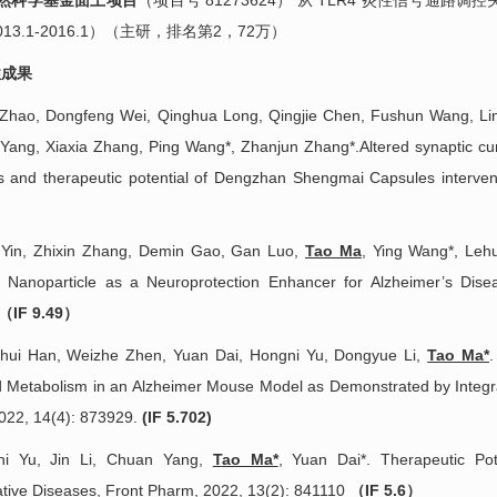
然科学基金面上项目
（项目号 81273624） 从 TLR4 炎性信号
3.1-2016.1）（主研，排名第2，72万）
性成果
hao, Dongfeng Wei, Qinghua Long, Qingjie Chen, Fushun Wang, Linli
Yang, Xiaxia Zhang, Ping Wang*, Zhanjun Zhang*.Altered synaptic cur
 and therapeutic potential of Dengzhan Shengmai Capsules intervent
Yin, Zhixin Zhang, Demin Gao, Gan Luo,
Tao Ma
, Ying Wang*, Leh
 Nanoparticle as a Neuroprotection Enhancer for Alzheimer’s Dise
（IF 9.49）
i Han, Weizhe Zhen, Yuan Dai, Hongni Yu, Dongyue Li,
Tao Ma*
.
 Metabolism in an Alzheimer Mouse Model as Demonstrated by Integr
022, 14(4): 873929.
(IF 5.702)
 Yu, Jin Li, Chuan Yang,
T
ao Ma*
, Yuan Dai*. Therapeutic Po
ive Diseases, Front Pharm, 2022, 13(2): 841110
（IF 5.6）