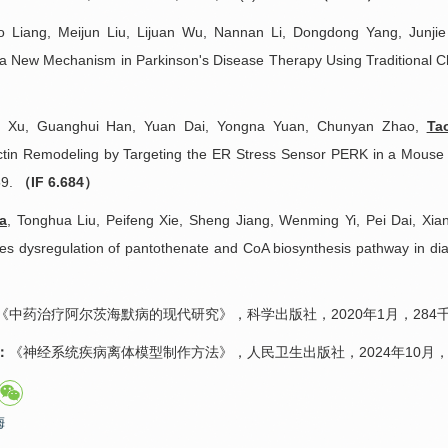
 Liang, Meijun Liu, Lijuan Wu, Nannan Li, Dongdong Yang, Junj
 a New Mechanism in Parkinson's Disease Therapy Using Traditional 
 Xu, Guanghui Han, Yuan Dai, Yongna Yuan, Chunyan Zhao,
Ta
tin Remodeling by Targeting the ER Stress Sensor PERK in a Mouse M
59.
（IF 6.684）
a
, Tonghua Liu, Peifeng Xie, Sheng Jiang, Wenming Yi, Pei Dai, X
ifies dysregulation of pantothenate and CoA biosynthesis pathway in di
《中药治疗阿尔茨海默病的现代研究》，科学出版社，2020年1月，284
：
《神经系统疾病离体模型制作方法》，人民卫生出版社，2024年10月，
梅