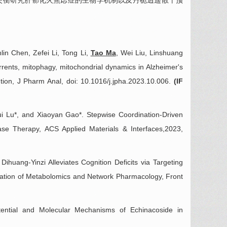
通路调控失衡研究肝郁化火焦虑症的生物学机制以及丹栀逍遥散干预
n Chen, Zefei Li, Tong Li,
Tao Ma
, Wei Liu, Linshuang
rents, mitophagy, mitochondrial dynamics in Alzheimer's
ion, J Pharm Anal, doi: 10.1016/j.jpha.2023.10.006.
(IF
ui Lu*, and Xiaoyan Gao*. Stepwise Coordination-Driven
ase Therapy, ACS Applied Materials & Interfaces,2023,
 Dihuang-Yinzi Alleviates Cognition Deficits via Targeting
ation of Metabolomics and Network Pharmacology, Front
tential and Molecular Mechanisms of Echinacoside in