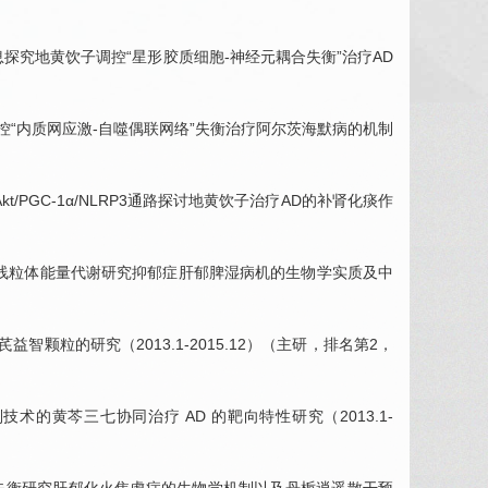
息探究地黄饮子调控“星形胶质细胞-神经元耦合失衡”治疗AD
通路调控“内质网应激-自噬偶联网络”失衡治疗阿尔茨海默病的机制
kt/PGC-1α/NLRP3通路探讨地黄饮子治疗AD的补肾化痰作
路介导的线粒体能量代谢研究抑郁症肝郁脾湿病机的生物学实质及中
颗粒的研究（2013.1-2015.12）（主研，排名第2，
技术的黄芩三七协同治疗 AD 的靶向特性研究（2013.1-