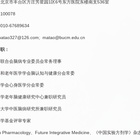
：
北京市丰台区方庄芳星园1区6号东方医院东楼南支536室
：
100078
：
010-67689634
atao327@126.com; matao@bucm.edu.cn
兼职：
药联合会
脑病
专业委员会常务理事
学和老年医学学会脑认知与健康分会常委
药学会心身医学分会常委
大学老年脑健康研究中心兼职研究员
药大学中医
脑病
研究所兼职研究员
科学基金评审专家
s in Pharmacology、Future Integrative Medicine、《中国实验方剂学