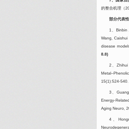
7、国家自
的整合机理（201
部分代表
1、Binbin Z
Wang, Caishui 
disease models
8.8)
2、Zhihui 
Metal–Phenolic
15(1):524-540.
3、Guanghu
Energy-Related
Aging Neuro, 2
4、Hongni
Neurodegenerat