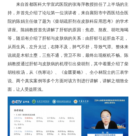
来自首都医科大学宣武医院的张海萍教授担任了上半场的主
持，并首先介绍了论坛第一位演讲者，来自襄阳市中西医结合医
院的陈娟主任做了题为《柴胡疏肝剂在皮肤科应用思考》的学术
讲座。陈娟教授首先讲解了肝郁的原因：焦虑、熬夜、胡吃海喝
等，随后有介绍了肝郁与皮肤病的关系：由肝郁引起肝血不足，
从而生风，左升太过，右降不及，肺气不舒，导致气滞。整体来
说就是木郁土壅，三焦不通，营卫不和，最终出现枢机不畅。陈
娟教授通过肝郁与皮肤病的机理引出柴胡剂，其中着重介绍了柴
胡桂枝汤，从《伤寒论》、《金匮要略》、仝小林院士的三表学
说、两个真实案例等多个方面对该方剂进行讲解，讲解之细致全
面，让人受益匪浅。