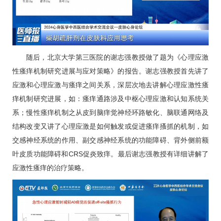
随后，北京大学第三医院的谢志强教授做了题为《心理应激
性瘙痒机制研究进展与应对策略》的报告。谢志强教授首先讲了
应激和心理应激与瘙痒之间关系，深层次地去讲解心理应激性瘙
痒机制研究进展，如：瘙痒通路涉及中枢心理应激和认知系统关
系；慢性瘙痒机制之从皮到脑痒觉神经环路敏化、脑联通网络及
结构改变又讲了心理应激是如何触发或促进瘙痒搔抓的机制，如
交感神经系统的作用、副交感神经系统的功能障碍、背外侧前额
叶皮质功能障碍和CRS促炎致痒。最后谢志强教授有详细讲解了
应激性瘙痒的治疗策略。