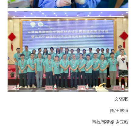
文/高聪
图/
王林恒
审核/
郭蓉娟
谢玉晗