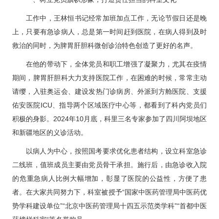
工作中，
王林恒
书记经常加班加点工作，无论节假日还是晚
上，只要有急诊病人，总是第一时间赶到医院，在病人得到及时
救治的同时，为脾胃肝胆科微创诊治特色创造了更好的名声。
在他的带动下，全体党员和职工增强了凝聚力，尤其在疫情
期间，脾胃肝胆科大力支持医院工作，在困难的时候，常常主动
请缨，入驻奥运会、建设发热门诊病房、外派到方舱医院、支援
佑安医院
ICU
、指导两个区域医疗中心等，都看到了科内党员们
积极的身影。2024年10月底，科里三名专家参加了四川阿坝地区
和新疆地区的义诊活动。
以病人为中心，按照国考要求优化患者结构，设立科室急诊
二线班，值班成员主要由党员骨干承担。施行后，由急诊收入院
的危重急病人比例大幅增加，彰显了医院的公益性，方便了患
者。在大家共同努力下，科室被授予“国家中医药管理局中医药优
势学科建设单位”“北京中医药管理局十四五示范类学科”“首都中医