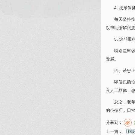
4. 按摩保
每天坚持
以帮助缓解眼
5. 定期
眼
特别是50
发展。
四、若患
即便已确
入人工晶体，
总之，老
的小技巧，日
分享到：
上一篇：
【国