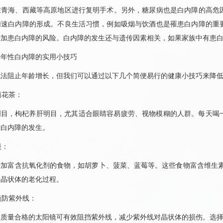
在青海、西藏等高原地区进行复明手术。另外，
糖尿病
也是白内障的高危
加速白内障的形成。不良生活习惯，例如吸烟与饮酒也是罹患白内障的重
增加患白内障的风险。白内障的发生还与遗传因素相关，如果家族中有患
老年性白内障的实用小技巧
无法阻止年龄增长，但我们可以通过以下几个简便易行的健康小技巧来降
菊花茶：
明目，枸杞养肝明目，尤其适合眼睛容易疲劳、视物模糊的人群。每天喝
防白内障的发生。
眼：
增加富含抗氧化剂的食物，如胡萝卜、菠菜、蓝莓等。这些食物富含维生素
缓晶状体的老化过程。
阳镜防紫外线：
质量合格的太阳镜可有效阻挡紫外线，减少紫外线对晶状体的损伤。选择能