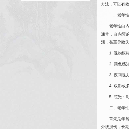
方法，可以有
一、老年
老年性白
通常，白内障
活，甚至导致
1. 视物
2. 颜色
3. 夜间
4. 双影
5. 眩光
二、老年
首先是年
外线损伤，长期