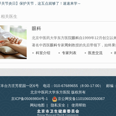
界关节炎日】保护关节，这五点就够了！速速来学～
相关医生
眼科
北京中医药大学东方医院
眼科
自1999年12月创立
著名中西医
眼科
专家
周剑
教授的先后带领下，始终秉
科室介绍
专家列表
医患交流
台方庄芳星园一区6号 电话：010-67689655（8:00-17:00） 邮编
北京中医药大学东方医院 版权所有
京ICP备05069804号-1
京公网安备11010602050067
网站地图
|
隐私安全
|
使用帮助