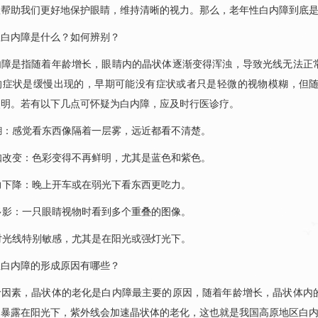
效帮助我们更好地保护眼睛，维持清晰的视力。那么，老年性白内障到底
性白内障是什么？如何辨别？
内障是指随着年龄增长，眼睛内的晶状体逐渐变得浑浊，导致光线无法正
的症状是缓慢出现的，早期可能没有症状或者只是轻微的视物模糊，但
失明。若有以下几点可怀疑为白内障，应及时行医诊疗。
模糊：感觉看东西像隔着一层雾，远近都看不清楚。
感知改变：色彩变得不再鲜明，尤其是蓝色和紫色。
视力下降：晚上开车或在弱光下看东西更吃力。
或多影：一只眼睛视物时看到多个重叠的图像。
：对光线特别敏感，尤其是在阳光或强灯光下。
性白内障的形成原因有哪些？
龄因素，晶状体的老化是白内障最主要的原因，随着年龄增长，晶状体内
暴露在阳光下，紫外线会加速晶状体的老化，这也就是我国高原地区白内