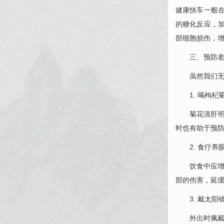
健康快车一般
的糖化反应，
部细胞损伤，
三、预防
虽然我们
1. 喝枸杞
菊花清肝
时也有助于预
2. 食疗养
饮食中应
部的伤害，延
3. 戴太
外出时佩戴