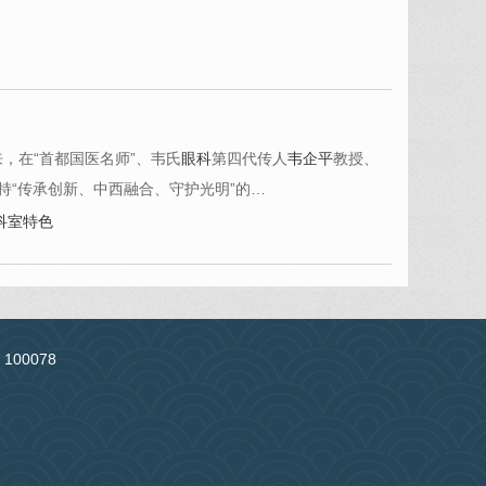
以来，在“首都国医名师”、韦氏
眼科
第四代传人
韦企平
教授、
持“传承创新、中西融合、守护光明”的…
科室特色
：100078