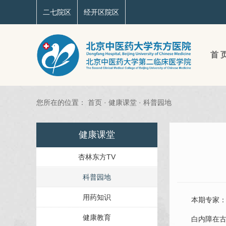
二七院区
经开区院区
首 
您所在的位置：
首页
·
健康课堂
·
科普园地
健康课堂
杏林东方TV
科普园地
用药知识
本期专家
健康教育
白内障在古