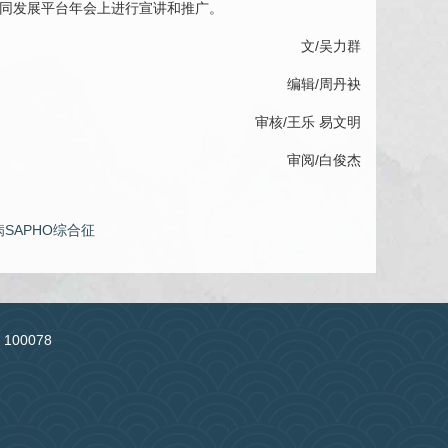
协同发展平台年会上进行宣讲和推广。
文/
吴力群
编辑/周丹袂
审核/
王乐
易文明
审阅/白俊杰
SAPHO综合征
：100078