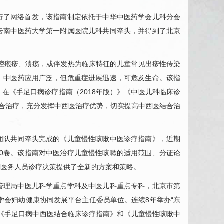
进行了网络首发，该指南制定依托于中华中医药学会
儿科
分会
云南中医药大学第一附属医院
儿科
共同牵头，并得到了北京
腔疱疹、溃疡，或伴发热为临床特征的儿童常见出疹性传染
，中医药应用广泛，但危重症进展迅速，可危及生命。该指
在《手足口病诊疗指南（2018年版）》《中医
儿科
临床诊
结合治疗，充分发挥中西医治疗优势，切实提高中西医结合治
团队共同牵头完成的《儿童
慢性咳嗽
中医诊疗指南》，近期
40卷。该指南对中医治疗儿童
慢性咳嗽
的适用范围、分证论
床医务人员诊疗决策提供了全新的方案和策略。
管理局中医
儿科
学重点学科及中医
儿科
重点专科，北京市第
药学会妇幼健康协同发展平台主任委员单位。连续8年举办“东
《手足口病中西医结合临床诊疗指南》和《儿童
慢性咳嗽
中