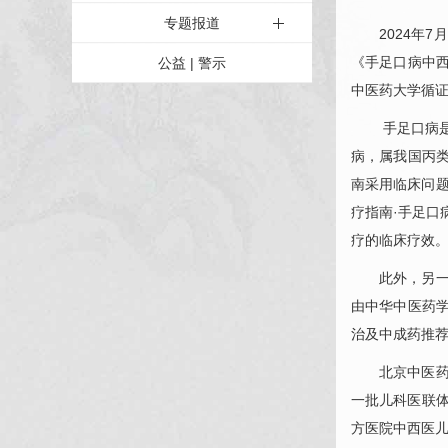
专题报道
2024年
《手足口病中
公益 | 警示
中医药大学循
手足口病
病，属我国丙
南采用临床问题
疗指南·手足口
疗的临床疗效
此外，另
由中华中医药学
治及中成药推
北京中医
一批
儿科
医联
方医院中西医