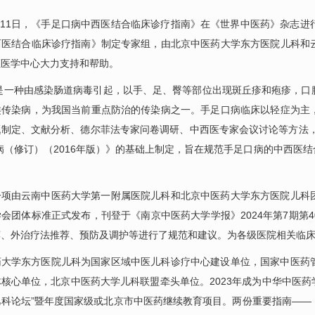
7月11日，《手足口病中西医结合临床诊疗指南》在《世界中医药》杂志
西医结合临床诊疗指南》制定专家组，由北京中医药大学东方医院
儿科
和
证医学中心大力支持和帮助。
是一种由感染肠道病毒引起，以手、足、臀等部位出现斑丘疹和疱疹，口
类传染病，为我国当前重点防治的传染病之一。手足口病临床以轻症为主
制定、文献分析、德尔菲法专家问卷调研、中西医专家会议讨论等方法，
病（修订）（2016年版）》的基础上制定，旨在规范手足口病的中西医
。
一项由云南中医药大学第一附属医院
儿科
和北京中医药大学东方医院
儿科
会团体标准正式发布，刊登于《南京中医药大学学报》2024年第7期第
荐、外治疗法推荐、预防及调护等进行了规范和建议。为各级医院相关临
药大学东方医院
儿科
为国家区域中医
儿科
诊疗中心建设单位，国家中医药
体核心单位，北京中医药大学
儿科
联盟牵头单位。2023年成为中华中医
儿科
论坛”暨年度国家级或北京市中医药继续教育项目。两份重要指南——