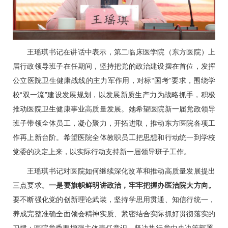
王瑶琪书记在讲话中表示，第二临床医学院（东方医院）上
届行政领导班子在任期间，坚持把党的政治建设摆在首位，发挥
公立医院卫生健康战线的主力军作用，对标“国考”要求，围绕学
校“双一流”建设发展规划，以发展新质生产力为战略抓手，积极
推动医院卫生健康事业高质量发展。她希望医院新一届党政领导
班子带领全体员工，凝心聚力，开拓进取，推动东方医院各项工
作再上新台阶。希望医院全体教职员工把思想和行动统一到学校
党委的决定上来，以实际行动支持新一届领导班子工作。
王瑶琪书记对医院如何继续深化改革和推动高质量发展提出
三点要求。
一是要旗帜鲜明讲政治，牢牢把握办医治院大方向。
要不断强化党的创新理论武装，坚持学思用贯通、知信行统一，
养成完整准确全面领会精神实质、紧密结合实际抓好贯彻落实的
习惯；医院党委要增强主体责任意识，坚决执行党中央决策部署,