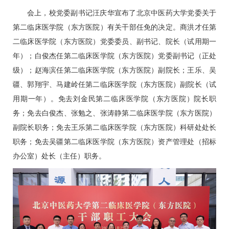
会上，校党委副书记汪庆华宣布了北京中医药大学党委关于
第二临床医学院（东方医院）有关干部任免的决定。
商洪才
任第
二临床医学院（东方医院）党委委员、副书记、院长（试用期一
年）；白俊杰任第二临床医学院（东方医院）党委副书记（正处
级）；
赵海滨
任第二临床医学院（东方医院）副院长；
王乐
、吴
疆、
郭翔宇
、
马建岭
任第二临床医学院（东方医院）副院长（试
用期一年）。免去
刘金民
第二临床医学院（东方医院）院长职
务；免去白俊杰、
张勉之
、
张涛静
第二临床医学院（东方医院）
副院长职务；免去
王乐
第二临床医学院（东方医院）科研处处长
职务；免去吴疆第二临床医学院（东方医院）资产管理处（招标
办公室）处长（主任）职务。