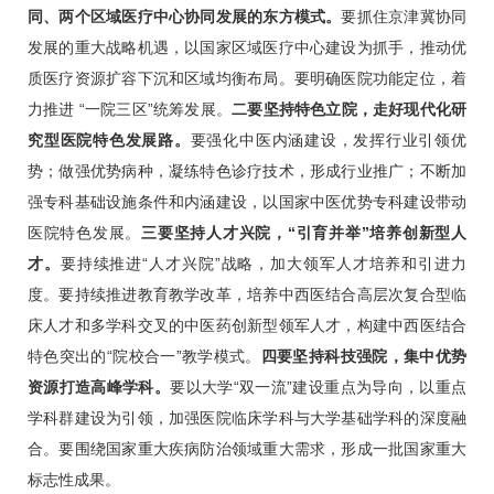
同、两个区域医疗中心协同发展的东方模式。
要抓住京津冀协同
发展的重大战略机遇，以国家区域医疗中心建设为抓手，推动优
质医疗资源扩容下沉和区域均衡布局。要明确医院功能定位，着
力推进 “一院三区”统筹发展。
二要坚持特色立院，走好现代化研
究型医院特色发展路。
要强化中医内涵建设，发挥行业引领优
势；做强优势病种，凝练特色诊疗技术，形成行业推广；不断加
强专科基础设施条件和内涵建设，以国家中医优势专科建设带动
医院特色发展。
三要坚持人才兴院，“引育并举”培养创新型人
才。
要持续推进“人才兴院”战略，加大领军人才培养和引进力
度。要持续推进教育教学改革，培养中西医结合高层次复合型临
床人才和多学科交叉的中医药创新型领军人才，构建中西医结合
特色突出的“院校合一”教学模式。
四要坚持科技强院，集中优势
资源打造高峰学科。
要以大学“双一流”建设重点为导向，以重点
学科群建设为引领，加强医院临床学科与大学基础学科的深度融
合。要围绕国家重大疾病防治领域重大需求，形成一批国家重大
标志性成果。