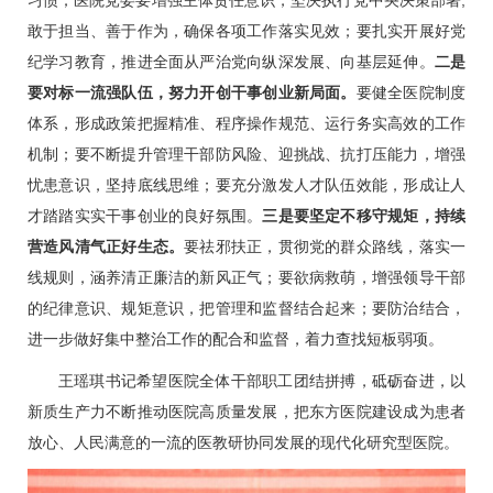
敢于担当、善于作为，确保各项工作落实见效；要扎实开展好党
纪学习教育，推进全面从严治党向纵深发展、向基层延伸。
二是
要对标一流强队伍，努力开创干事创业新局面。
要健全医院制度
体系，形成政策把握精准、程序操作规范、运行务实高效的工作
机制；要不断提升管理干部防风险、迎挑战、抗打压能力，增强
忧患意识，坚持底线思维；要充分激发人才队伍效能，形成让人
才踏踏实实干事创业的良好氛围。
三是要坚定不移守规矩，持续
营造风清气正好生态。
要祛邪扶正，贯彻党的群众路线，落实一
线规则，涵养清正廉洁的新风正气；要欲病救萌，增强领导干部
的纪律意识、规矩意识，把管理和监督结合起来；要防治结合，
进一步做好集中整治工作的配合和监督，着力查找短板弱项。
王瑶琪书记希望医院全体干部职工团结拼搏，砥砺奋进，以
新质生产力不断推动医院高质量发展，把东方医院建设成为患者
放心、人民满意的一流的医教研协同发展的现代化研究型医院。