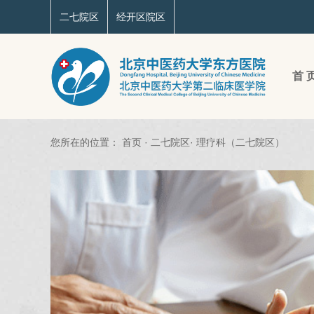
二七院区
经开区院区
首 
您所在的位置：
首页
·
二七院区
·
理疗科（二七院区）