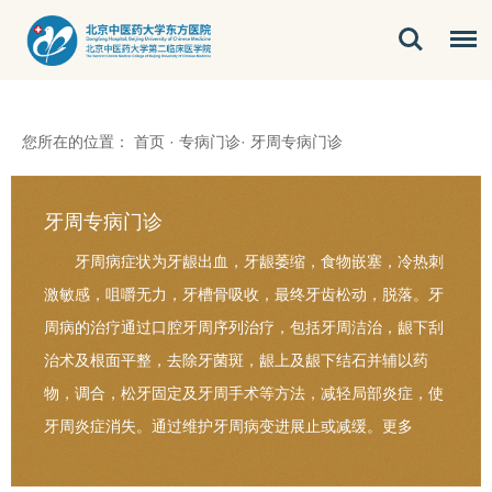
您所在的位置：
首页
·
专病门诊
·
牙周专病门诊
牙周专病门诊
牙周病症状为牙龈出血，牙龈萎缩，食物嵌塞，冷热刺
激敏感，咀嚼无力，牙槽骨吸收，最终牙齿松动，脱落。牙
周病的治疗通过口腔牙周序列治疗，包括牙周洁治，龈下刮
治术及根面平整，去除牙菌斑，龈上及龈下结石并辅以药
物，调合，松牙固定及牙周手术等方法，减轻局部炎症，使
牙周炎症消失。通过维护牙周病变进展止或减缓。
更多