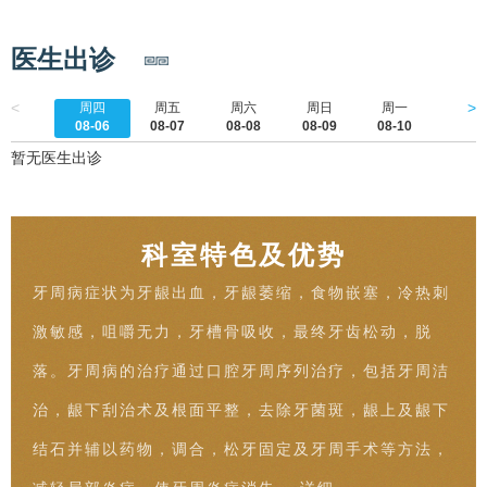
医生出诊
<
>
周四
周五
周六
周日
周一
周二
08-06
08-07
08-08
08-09
08-10
08-1
暂无医生出诊
科室特色及优势
牙周病症状为牙龈出血，牙龈萎缩，食物嵌塞，冷热刺
激敏感，咀嚼无力，牙槽骨吸收，最终牙齿松动，脱
落。牙周病的治疗通过口腔牙周序列治疗，包括牙周洁
治，龈下刮治术及根面平整，去除牙菌斑，龈上及龈下
结石并辅以药物，调合，松牙固定及牙周手术等方法，