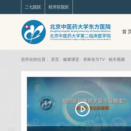
二七院区
经开区院区
首 
您所在的位置：
首页
·
健康课堂
·
杏林东方TV
·
相关视频