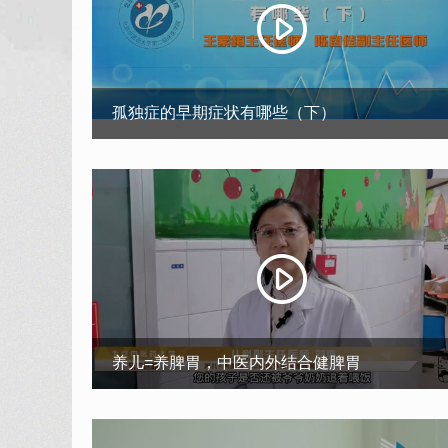
孤独症的早期症状有哪些（下）
养儿=养脾胃，中医内外结合健脾胃