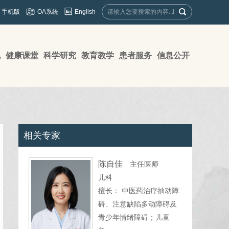
English
手机版
OA系统
地
健康课堂
科学研究
教育教学
患者服务
信息公开
相关专家
陈自佳
主任医师
儿科
擅长：
中医药治疗抽动障
碍、注意缺陷多动障碍及
青少年情绪障碍；儿童