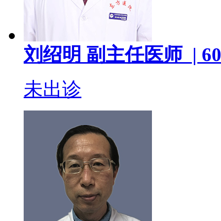
刘绍明
副主任医师 |
60
未出诊