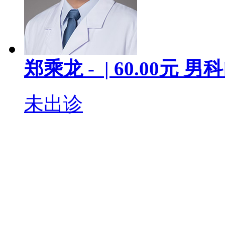
郑乘龙
- |
60.00
元
男科
未出诊