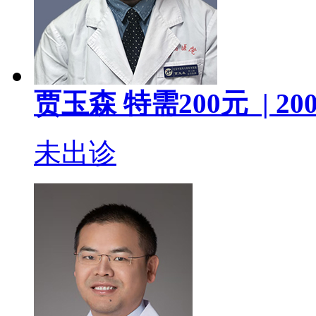
贾玉森
特需200元 |
200
未出诊