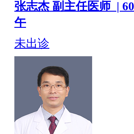
张志杰
副主任医师 |
60
午
未出诊