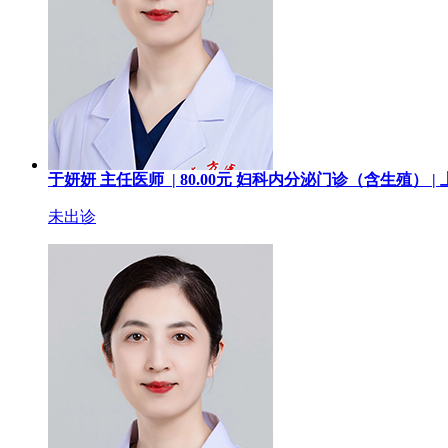
于妍妍
主任医师 |
80.00
元
妇科内分泌门诊（含生殖） |
未出诊