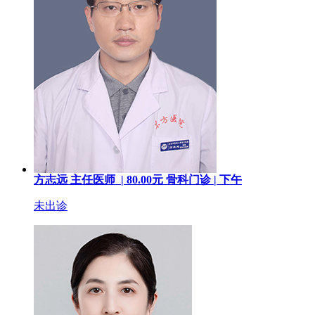
方志远
主任医师 |
80.00
元
骨科门诊 |
下午
未出诊