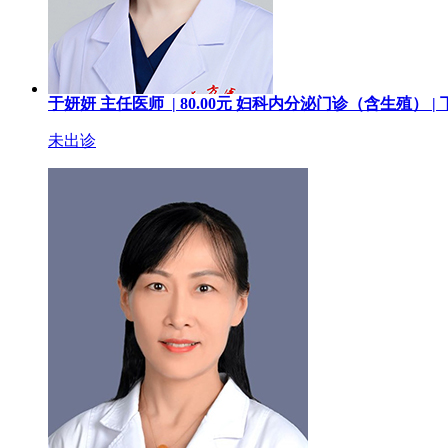
于妍妍
主任医师 |
80.00
元
妇科内分泌门诊（含生殖） |
未出诊