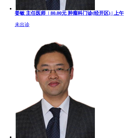
姜敏
主任医师 |
80.00
元
肿瘤科门诊(经开区) |
上午
未出诊