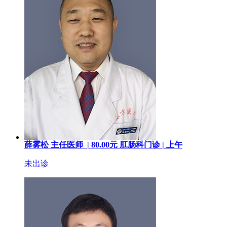
薛雾松
主任医师 |
80.00
元
肛肠科门诊 |
上午
未出诊