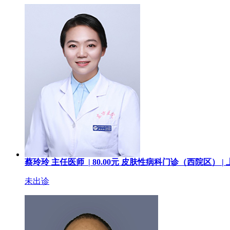
蔡玲玲
主任医师 |
80.00
元
皮肤性病科门诊（西院区） |
未出诊