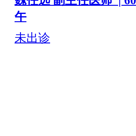
魏任远
副主任医师 |
60
午
未出诊