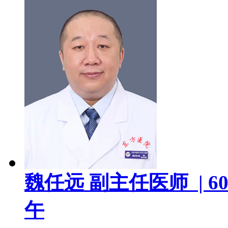
魏任远
副主任医师 |
60
午