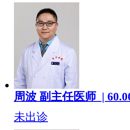
周波
副主任医师 |
60.0
未出诊