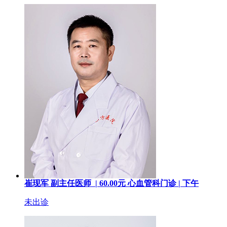
崔现军
副主任医师 |
60.00
元
心血管科门诊 |
下午
未出诊