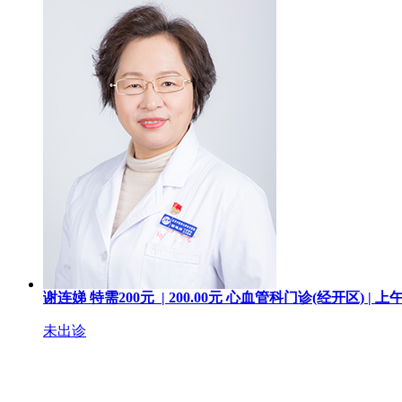
谢连娣
特需200元 |
200.00
元
心血管科门诊(经开区) |
上
未出诊