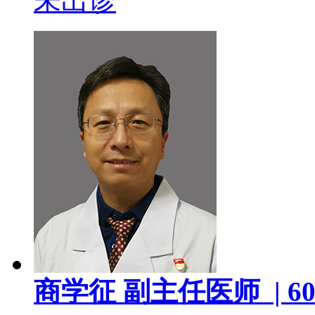
未出诊
商学征
副主任医师 |
60