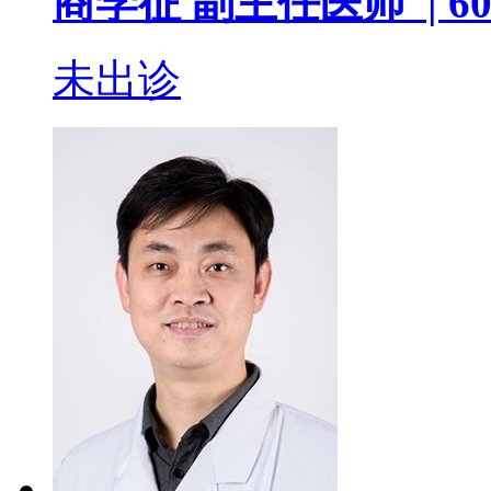
商学征
副主任医师 |
60
未出诊