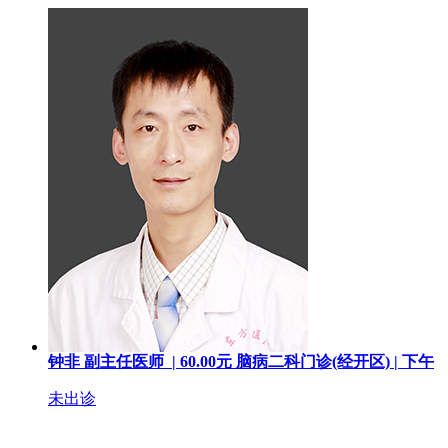
钟非
副主任医师 |
60.00
元
脑病二科门诊(经开区) |
下午
未出诊