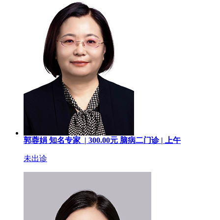
郭蓉娟
知名专家 |
300.00
元
脑病二门诊 |
上午
未出诊