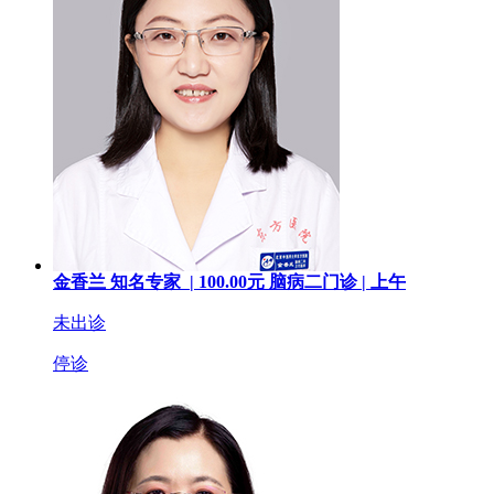
金香兰
知名专家 |
100.00
元
脑病二门诊 |
上午
未出诊
停诊