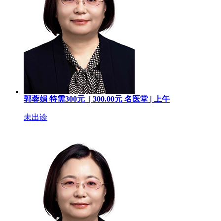
郭蓉娟
特需300元 |
300.00
元
名医堂 |
上午
未出诊