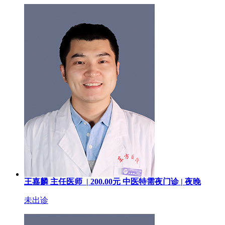
王嘉麟
主任医师 |
200.00
元
中医特需夜门诊 |
夜晚
未出诊