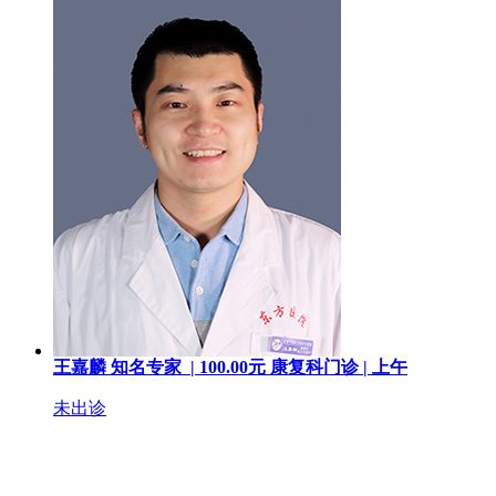
王嘉麟
知名专家 |
100.00
元
康复科门诊 |
上午
未出诊