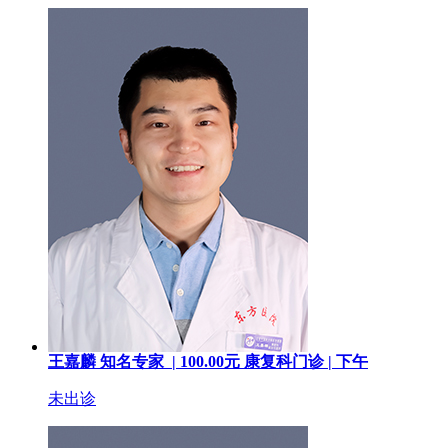
王嘉麟
知名专家 |
100.00
元
康复科门诊 |
下午
未出诊