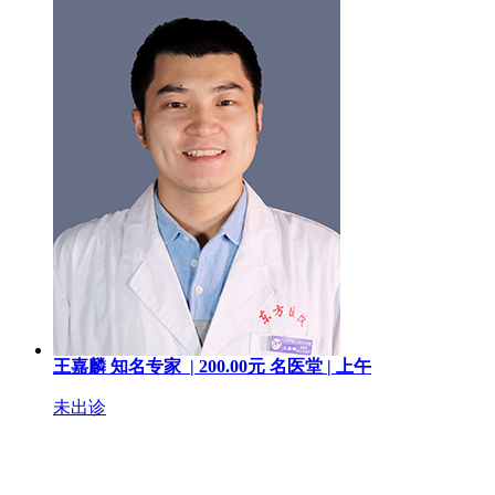
王嘉麟
知名专家 |
200.00
元
名医堂 |
上午
未出诊