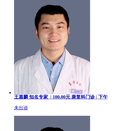
王嘉麟
知名专家 |
100.00
元
康复科门诊 |
下午
未出诊