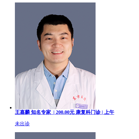
王嘉麟
知名专家 |
200.00
元
康复科门诊 |
上午
未出诊