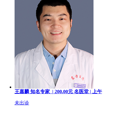
王嘉麟
知名专家 |
200.00
元
名医堂 |
上午
未出诊