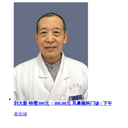
刘大新
特需300元 |
300.00
元
耳鼻喉科门诊 |
下午
未出诊