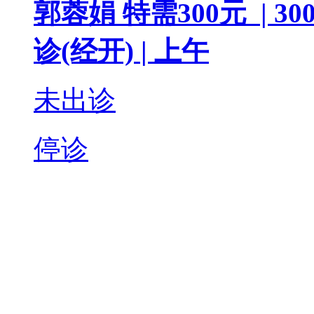
郭蓉娟
特需300元 |
300
诊(经开) |
上午
未出诊
停诊